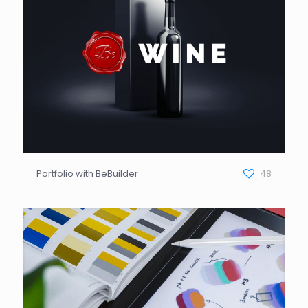
Portfolio with BeBuilder
48