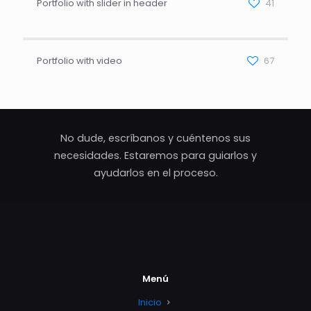
Portfolio with slider in header
41
Portfolio with video
67
No dude, escríbanos y cuéntenos sus
necesidades. Estaremos para guiarlos y
ayudarlos en el proceso.
Menú
Inicio